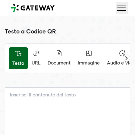
QRGateway
Testo a Codice QR
Testo
et
URL
Document
Immagine
Audio e Vid