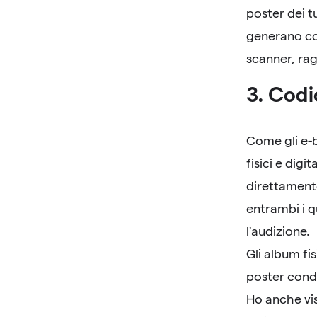
poster dei t
generano cod
scanner, rag
3. Codi
Come gli e-b
fisici e dig
direttamente
entrambi i 
l'audizione.
Gli album fi
poster condi
Ho anche vis