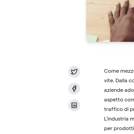
Come mezzo 
vite. Dalla 
aziende ador
aspetto comp
traffico di p
L'industria 
per prodotti