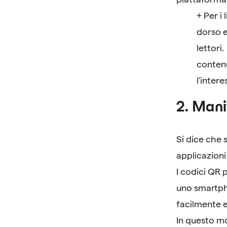
+ Per i
dorso e
lettori
contenu
l'inter
2. Mani
Si dice che s
applicazioni
I codici QR 
uno smartph
facilmente 
In questo m