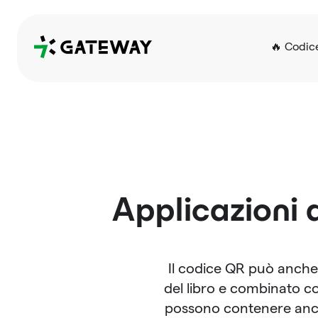
QRGateway
🔥 Codic
Applicazioni d
Il codice QR può anche 
del libro e combinato co
possono contenere anch