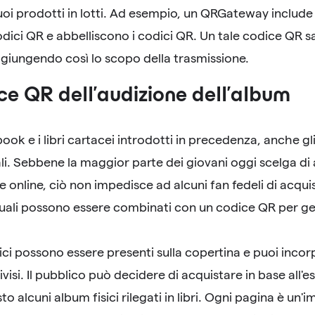
uoi prodotti in lotti. Ad esempio, un QRGateway include
ici QR e abbelliscono i codici QR. Un tale codice QR sa
giungendo così lo scopo della trasmissione.
ce QR dell'audizione dell'album
ook e i libri cartacei introdotti in precedenza, anche gl
itali. Sebbene la maggior parte dei giovani oggi scelga di
 online, ciò non impedisce ad alcuni fan fedeli di acquis
quali possono essere combinati con un codice QR per g
sici possono essere presenti sulla copertina e puoi incor
visi. Il pubblico può decidere di acquistare in base all'e
to alcuni album fisici rilegati in libri. Ogni pagina è un