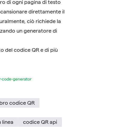
tro di ogni pagina di testo
 scansionare direttamente il
turalmente, ciò richiede la
zzando un generatore di
o del codice QR e di più
r-code-generator
ibro codice QR
 linea
codice QR api