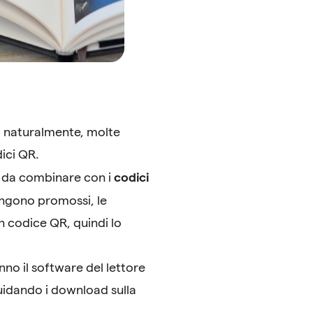
 e, naturalmente, molte
ici QR.
codici
li da combinare con i
vengono promossi, le
n codice QR, quindi lo
nno il software del lettore
guidando i download sulla