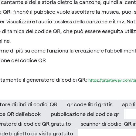
l cantante e della storia dietro la canzone, quindi al cen
e QR, finché il pubblico vuole ascoltare la musica, puoi
r visualizzare l'audio lossless della canzone e il mv. Na
 dinamica del codice QR, che può essere eseguita utili
line.
rne di più su come funziona la creazione e l'abbelliment
zione del codice QR
tamente il generatore di codici QR:
https://qrgateway.com/q
ore di libri di codici QR
qr code libri gratis
app l
ce QR dell'ebook
pubblicazione del codice qr
ratore di codice QR gratuito
scanner di codici QR in
ode biglietto da visita gratuito