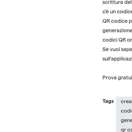
scrittura de
c'è un codic
QR codice pe
generazione
codici QR on
Se vuoi sape
sull'applica
Prova gratui
Tags
creat
codi
gene
qr c