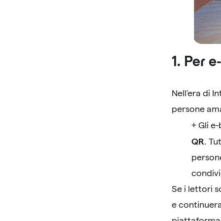
1. Per e
Nell'era di 
persone aman
+ Gli e
QR
. Tu
persone
condivi
Se i lettori
e continuera
piattaforma 