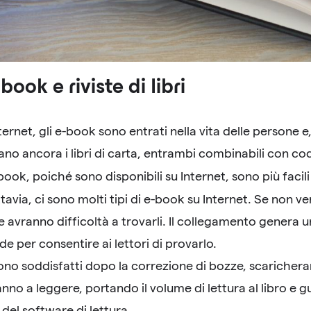
-book e riviste di libri
Internet, gli e-book sono entrati nella vita delle persone
o ancora i libri di carta, entrambi combinabili con cod
-book, poiché sono disponibili su Internet, sono più faci
ttavia, ci sono molti tipi di e-book su Internet. Se non 
 avranno difficoltà a trovarli. Il collegamento genera u
de per consentire ai lettori di provarlo.
 sono soddisfatti dopo la correzione di bozze, scarichera
nno a leggere, portando il volume di lettura al libro e 
del software di lettura.